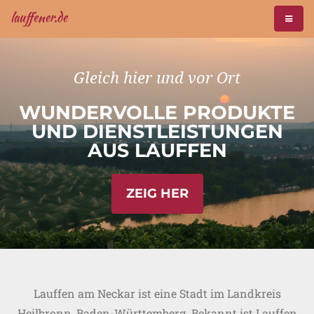
lauffener.de
TOGGL
NAVIG
Gleich hier und vor Ort
WUNDERVOLLE PRODUKTE
UND DIENSTLEISTUNGEN
AUS LAUFFEN
ZEIG HER
Lauffen am Neckar ist eine Stadt im Landkreis
Heilbronn, Baden-Württemberg. Bekannt ist Lauffen